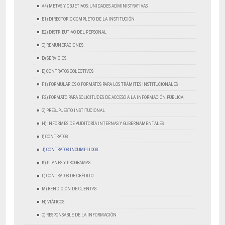
A4) METAS Y OBJETIVOS: UNIDADES ADMINISTRATIVAS
B1) DIRECTORIO COMPLETO DE LA INSTITUCIÓN
B2) DISTRIBUTIVO DEL PERSONAL
C) REMUNERACIONES
D) SERVICIOS
E) CONTRATOS COLECTIVOS
F1) FORMULARIOS O FORMATOS PARA LOS TRÁMITES INSTITUCIONALES
F2) FORMATO PARA SOLICITUDES DE ACCESO A LA INFORMACIÓN PÚBLICA
G) PRESUPUESTO INSTITUCIONAL
H) INFORMES DE AUDITORÍA INTERNAS Y GUBERNAMENTALES
I) CONTRATOS
J) CONTRATOS INCUMPLIDOS
K) PLANES Y PROGRAMAS
L) CONTRATOS DE CRÉDITO
M) RENDICIÓN DE CUENTAS
N) VIÁTICOS
O) RESPONSABLE DE LA INFORMACIÓN