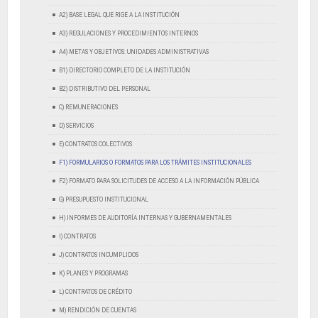
A2) BASE LEGAL QUE RIGE A LA INSTITUCIÓN
A3) REGULACIONES Y PROCEDIMIENTOS INTERNOS
A4) METAS Y OBJETIVOS: UNIDADES ADMINISTRATIVAS
B1) DIRECTORIO COMPLETO DE LA INSTITUCIÓN
B2) DISTRIBUTIVO DEL PERSONAL
C) REMUNERACIONES
D) SERVICIOS
E) CONTRATOS COLECTIVOS
F1) FORMULARIOS O FORMATOS PARA LOS TRÁMITES INSTITUCIONALES
F2) FORMATO PARA SOLICITUDES DE ACCESO A LA INFORMACIÓN PÚBLICA
G) PRESUPUESTO INSTITUCIONAL
H) INFORMES DE AUDITORÍA INTERNAS Y GUBERNAMENTALES
I) CONTRATOS
J) CONTRATOS INCUMPLIDOS
K) PLANES Y PROGRAMAS
L) CONTRATOS DE CRÉDITO
M) RENDICIÓN DE CUENTAS