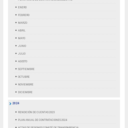
ENERO
FEBRERO
MARZO
ABRIL
MAYO
JUNIO
JULIO
AGOSTO
SEPTIEMBRE
OCTUBRE
NOVIEMBRE
DICIEMBRE
2024
RENDICIÓN DE CUENTAS 2023
PLAN ANUAL DE CONTRATACIONES 2024
ACTAS DE SESIONES COMITÉ DE TRANSPARENCIA