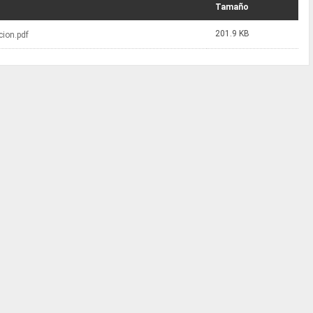
Tamaño
201.9 KB
cion.pdf