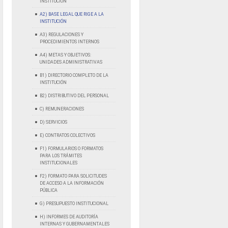
INSTITUCIÓN
A2) BASE LEGAL QUE RIGE A LA
INSTITUCIÓN
A3) REGULACIONES Y
PROCEDIMIENTOS INTERNOS
A4) METAS Y OBJETIVOS:
UNIDADES ADMINISTRATIVAS
B1) DIRECTORIO COMPLETO DE LA
INSTITUCIÓN
B2) DISTRIBUTIVO DEL PERSONAL
C) REMUNERACIONES
D) SERVICIOS
E) CONTRATOS COLECTIVOS
F1) FORMULARIOS O FORMATOS
PARA LOS TRÁMITES
INSTITUCIONALES
F2) FORMATO PARA SOLICITUDES
DE ACCESO A LA INFORMACIÓN
PÚBLICA
G) PRESUPUESTO INSTITUCIONAL
H) INFORMES DE AUDITORÍA
INTERNAS Y GUBERNAMENTALES