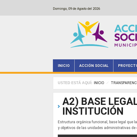
Pasar al contenido principal
Domingo, 09 de Agosto del 2026
INICIO
ACCIÓN SOCIAL
PROYECT
Main menu
USTED ESTÁ AQUÍ:
INICIO
TRANSPARENC
A2) BASE LEGAL
INSTITUCIÓN
Estructura orgánica funcional, base legal que la
y objetivos de las unidades administrativas d