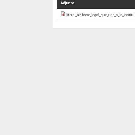
Adjunto
literal_a2-base_legal_que_rige_a_la_institu