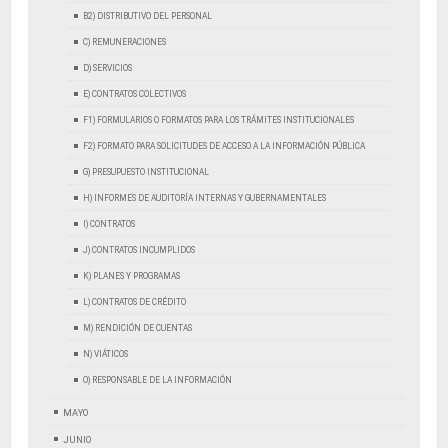
B2) DISTRIBUTIVO DEL PERSONAL
C) REMUNERACIONES
D) SERVICIOS
E) CONTRATOS COLECTIVOS
F1) FORMULARIOS O FORMATOS PARA LOS TRÁMITES INSTITUCIONALES
F2) FORMATO PARA SOLICITUDES DE ACCESO A LA INFORMACIÓN PÚBLICA
G) PRESUPUESTO INSTITUCIONAL
H) INFORMES DE AUDITORÍA INTERNAS Y GUBERNAMENTALES
I) CONTRATOS
J) CONTRATOS INCUMPLIDOS
K) PLANES Y PROGRAMAS
L) CONTRATOS DE CRÉDITO
M) RENDICIÓN DE CUENTAS
N) VIÁTICOS
O) RESPONSABLE DE LA INFORMACIÓN
MAYO
JUNIO