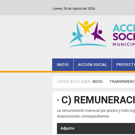
Pasar al contenido principal
Jueves, 06 de Agosto del 2026
INICIO
ACCIÓN SOCIAL
PROYECT
Main menu
USTED ESTÁ AQUÍ:
INICIO
TRANSPARENC
C) REMUNERAC
La remuneración mensual por puesto y todo ing
disposiciones correspondientes.
Adjunto