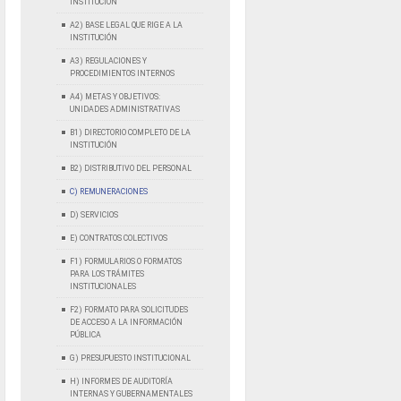
INSTITUCIÓN
A2) BASE LEGAL QUE RIGE A LA
INSTITUCIÓN
A3) REGULACIONES Y
PROCEDIMIENTOS INTERNOS
A4) METAS Y OBJETIVOS:
UNIDADES ADMINISTRATIVAS
B1) DIRECTORIO COMPLETO DE LA
INSTITUCIÓN
B2) DISTRIBUTIVO DEL PERSONAL
C) REMUNERACIONES
D) SERVICIOS
E) CONTRATOS COLECTIVOS
F1) FORMULARIOS O FORMATOS
PARA LOS TRÁMITES
INSTITUCIONALES
F2) FORMATO PARA SOLICITUDES
DE ACCESO A LA INFORMACIÓN
PÚBLICA
G) PRESUPUESTO INSTITUCIONAL
H) INFORMES DE AUDITORÍA
INTERNAS Y GUBERNAMENTALES