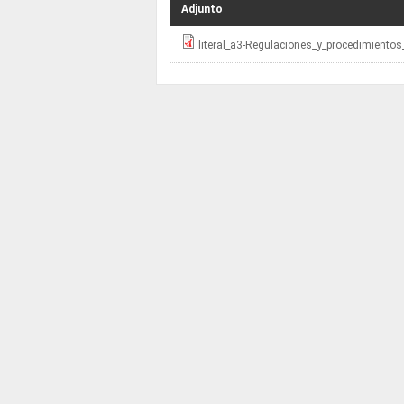
Adjunto
literal_a3-Regulaciones_y_procedimientos