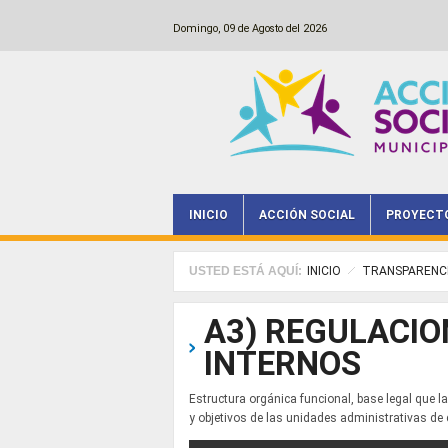
Pasar al contenido principal
Domingo, 09 de Agosto del 2026
INICIO
ACCIÓN SOCIAL
PROYECT
Main menu
USTED ESTÁ AQUÍ:
INICIO
TRANSPARENC
A3) REGULACIO
INTERNOS
Estructura orgánica funcional, base legal que la
y objetivos de las unidades administrativas d