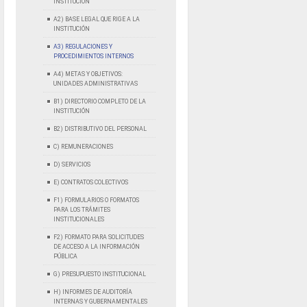
INSTITUCIÓN
A2) BASE LEGAL QUE RIGE A LA
INSTITUCIÓN
A3) REGULACIONES Y
PROCEDIMIENTOS INTERNOS
A4) METAS Y OBJETIVOS:
UNIDADES ADMINISTRATIVAS
B1) DIRECTORIO COMPLETO DE LA
INSTITUCIÓN
B2) DISTRIBUTIVO DEL PERSONAL
C) REMUNERACIONES
D) SERVICIOS
E) CONTRATOS COLECTIVOS
F1) FORMULARIOS O FORMATOS
PARA LOS TRÁMITES
INSTITUCIONALES
F2) FORMATO PARA SOLICITUDES
DE ACCESO A LA INFORMACIÓN
PÚBLICA
G) PRESUPUESTO INSTITUCIONAL
H) INFORMES DE AUDITORÍA
INTERNAS Y GUBERNAMENTALES