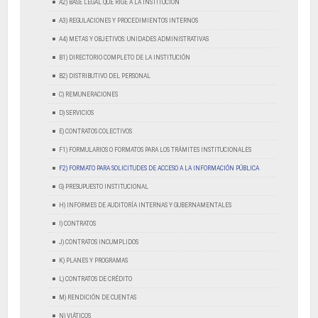
A2) BASE LEGAL QUE RIGE A LA INSTITUCIÓN
A3) REGULACIONES Y PROCEDIMIENTOS INTERNOS
A4) METAS Y OBJETIVOS: UNIDADES ADMINISTRATIVAS
B1) DIRECTORIO COMPLETO DE LA INSTITUCIÓN
B2) DISTRIBUTIVO DEL PERSONAL
C) REMUNERACIONES
D) SERVICIOS
E) CONTRATOS COLECTIVOS
F1) FORMULARIOS O FORMATOS PARA LOS TRÁMITES INSTITUCIONALES
F2) FORMATO PARA SOLICITUDES DE ACCESO A LA INFORMACIÓN PÚBLICA
G) PRESUPUESTO INSTITUCIONAL
H) INFORMES DE AUDITORÍA INTERNAS Y GUBERNAMENTALES
I) CONTRATOS
J) CONTRATOS INCUMPLIDOS
K) PLANES Y PROGRAMAS
L) CONTRATOS DE CRÉDITO
M) RENDICIÓN DE CUENTAS
N) VIÁTICOS