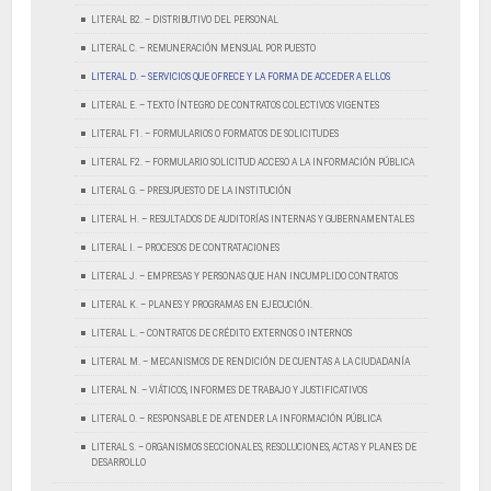
LITERAL B2. – DISTRIBUTIVO DEL PERSONAL
LITERAL C. – REMUNERACIÓN MENSUAL POR PUESTO
LITERAL D. – SERVICIOS QUE OFRECE Y LA FORMA DE ACCEDER A ELLOS
LITERAL E. – TEXTO ÍNTEGRO DE CONTRATOS COLECTIVOS VIGENTES
LITERAL F1. – FORMULARIOS O FORMATOS DE SOLICITUDES
LITERAL F2. – FORMULARIO SOLICITUD ACCESO A LA INFORMACIÓN PÚBLICA
LITERAL G. – PRESUPUESTO DE LA INSTITUCIÓN
LITERAL H. – RESULTADOS DE AUDITORÍAS INTERNAS Y GUBERNAMENTALES
LITERAL I. – PROCESOS DE CONTRATACIONES
LITERAL J. – EMPRESAS Y PERSONAS QUE HAN INCUMPLIDO CONTRATOS
LITERAL K. – PLANES Y PROGRAMAS EN EJECUCIÓN.
LITERAL L. – CONTRATOS DE CRÉDITO EXTERNOS O INTERNOS
LITERAL M. – MECANISMOS DE RENDICIÓN DE CUENTAS A LA CIUDADANÍA
LITERAL N. – VIÁTICOS, INFORMES DE TRABAJO Y JUSTIFICATIVOS
LITERAL O. – RESPONSABLE DE ATENDER LA INFORMACIÓN PÚBLICA
LITERAL S. – ORGANISMOS SECCIONALES, RESOLUCIONES, ACTAS Y PLANES DE
DESARROLLO