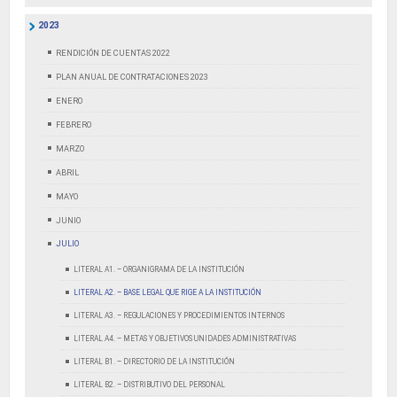
2023
RENDICIÓN DE CUENTAS 2022
PLAN ANUAL DE CONTRATACIONES 2023
ENERO
FEBRERO
MARZO
ABRIL
MAYO
JUNIO
JULIO
LITERAL A1. – ORGANIGRAMA DE LA INSTITUCIÓN
LITERAL A2. – BASE LEGAL QUE RIGE A LA INSTITUCIÓN
LITERAL A3. – REGULACIONES Y PROCEDIMIENTOS INTERNOS
LITERAL A4. – METAS Y OBJETIVOS UNIDADES ADMINISTRATIVAS
LITERAL B1. – DIRECTORIO DE LA INSTITUCIÓN
LITERAL B2. – DISTRIBUTIVO DEL PERSONAL