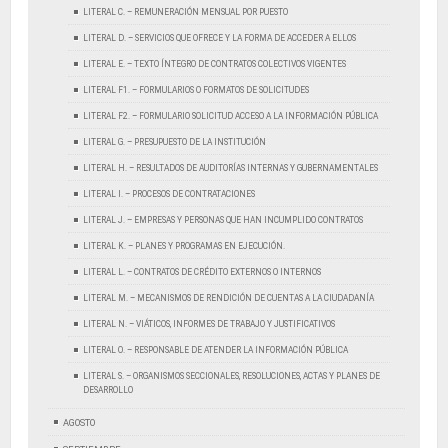
LITERAL C. – REMUNERACIÓN MENSUAL POR PUESTO
LITERAL D. – SERVICIOS QUE OFRECE Y LA FORMA DE ACCEDER A ELLOS
LITERAL E. – TEXTO ÍNTEGRO DE CONTRATOS COLECTIVOS VIGENTES
LITERAL F1. – FORMULARIOS O FORMATOS DE SOLICITUDES
LITERAL F2. – FORMULARIO SOLICITUD ACCESO A LA INFORMACIÓN PÚBLICA
LITERAL G. – PRESUPUESTO DE LA INSTITUCIÓN
LITERAL H. – RESULTADOS DE AUDITORÍAS INTERNAS Y GUBERNAMENTALES
LITERAL I. – PROCESOS DE CONTRATACIONES
LITERAL J. – EMPRESAS Y PERSONAS QUE HAN INCUMPLIDO CONTRATOS
LITERAL K. – PLANES Y PROGRAMAS EN EJECUCIÓN.
LITERAL L. – CONTRATOS DE CRÉDITO EXTERNOS O INTERNOS
LITERAL M. – MECANISMOS DE RENDICIÓN DE CUENTAS A LA CIUDADANÍA
LITERAL N. – VIÁTICOS, INFORMES DE TRABAJO Y JUSTIFICATIVOS
LITERAL O. – RESPONSABLE DE ATENDER LA INFORMACIÓN PÚBLICA
LITERAL S. – ORGANISMOS SECCIONALES, RESOLUCIONES, ACTAS Y PLANES DE
DESARROLLO
AGOSTO