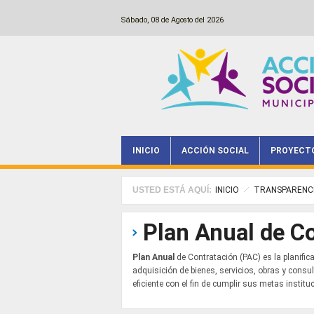
Pasar al contenido principal
Sábado, 08 de Agosto del 2026
INICIO
ACCIÓN SOCIAL
PROYECT
Main menu
USTED ESTÁ AQUÍ:
INICIO
TRANSPARENC
Plan Anual de C
Plan Anual
de Contratación (PAC) es la planific
adquisición de bienes, servicios, obras y consu
eficiente con el fin de cumplir sus metas institu