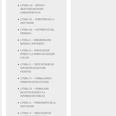
LITERAL A4. – METAS Y
OBJETIVOS UNIDADES
ADMINISTRATIVAS
LITERAL B1. – DIRECTORIO DE LA
INSTITUCIÓN
LITERAL B2. – DISTRIBUTIVO DEL
PERSONAL
LITERAL C. – REMUNERACIÓN
MENSUAL POR PUESTO
LITERAL D. – SERVICIOS QUE
OFRECE Y LA FORMA DE ACCEDER
A ELLOS
LITERAL E. – TEXTO ÍNTEGRO DE
CONTRATOS COLECTIVOS
VIGENTES
LITERAL F1. – FORMULARIOS O
FORMATOS DE SOLICITUDES
LITERAL F2. – FORMULARIO
SOLICITUD ACCESO A LA
INFORMACIÓN PÚBLICA
LITERAL G. – PRESUPUESTO DE LA
INSTITUCIÓN
LITERAL H. – RESULTADOS DE