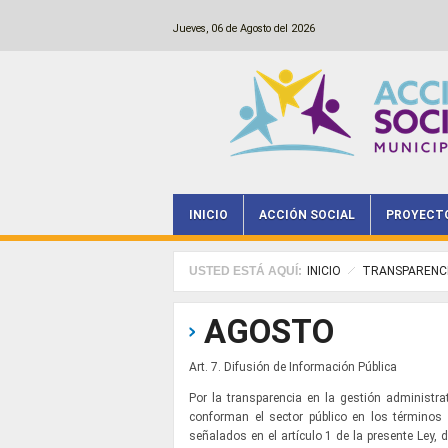
Pasar al contenido principal
Jueves, 06 de Agosto del 2026
INICIO
ACCIÓN SOCIAL
PROYECT
Main menu
USTED ESTÁ AQUÍ:
INICIO
TRANSPARENC
AGOSTO
Art. 7. Difusión de Información Pública
Por la transparencia en la gestión administr
conforman el sector público en los términos 
señalados en el artículo 1 de la presente Ley,