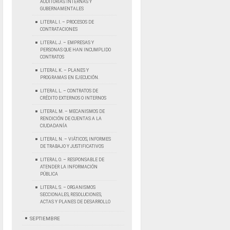
AUDITORÍAS INTERNAS Y
GUBERNAMENTALES
LITERAL I. – PROCESOS DE
CONTRATACIONES
LITERAL J. – EMPRESAS Y
PERSONAS QUE HAN INCUMPLIDO
CONTRATOS
LITERAL K. – PLANES Y
PROGRAMAS EN EJECUCIÓN.
LITERAL L. – CONTRATOS DE
CRÉDITO EXTERNOS O INTERNOS
LITERAL M. – MECANISMOS DE
RENDICIÓN DE CUENTAS A LA
CIUDADANÍA
LITERAL N. – VIÁTICOS, INFORMES
DE TRABAJO Y JUSTIFICATIVOS
LITERAL O. – RESPONSABLE DE
ATENDER LA INFORMACIÓN
PÚBLICA
LITERAL S. – ORGANISMOS
SECCIONALES, RESOLUCIONES,
ACTAS Y PLANES DE DESARROLLO
SEPTIEMBRE