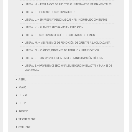
LITERAL H. – RESULTADOS DE AUDITORÍAS INTERNAS Y GUBERNAMENTALES
LITERAL I. – PROCESOS DE CONTRATACIONES
LITERAL J. – EMPRESAS Y PERSONAS QUE HAN INCUMPLIDO CONTRATOS
LITERAL K. – PLANES Y PROGRAMAS EN EJECUCIÓN.
LITERAL L. – CONTRATOS DE CRÉDITO EXTERNOS O INTERNOS
LITERAL M. – MECANISMOS DE RENDICIÓN DE CUENTAS A LA CIUDADANÍA
LITERAL N. – VIÁTICOS, INFORMES DE TRABAJO Y JUSTIFICATIVOS
LITERAL O. – RESPONSABLE DE ATENDER LA INFORMACIÓN PÚBLICA
LITERAL S. – ORGANISMOS SECCIONALES, RESOLUCIONES, ACTAS Y PLANES DE
DESARROLLO
ABRIL
MAYO
JUNIO
JULIO
AGOSTO
SEPTIEMBRE
OCTUBRE