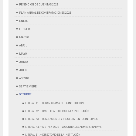
RENDICIÓN DE CUENTAS 2022
PLAN ANUAL DE CONTRATACIONES 2023
ENERO
FEBRERO
MARZO
ABRIL
MAYO
JUNIO
JULIO
AGOSTO
SEPTIEMBRE
OCTUBRE
LITERAL A1. – ORGANIGRAMA DE LA INSTITUCIÓN
LITERAL A2. – BASE LEGAL QUE RIGE A LA INSTITUCIÓN
LITERAL A3. – REGULACIONES Y PROCEDIMIENTOS INTERNOS
LITERAL A4. – METAS Y OBJETIVOS UNIDADES ADMINISTRATIVAS
LITERAL B1. – DIRECTORIO DE LA INSTITUCIÓN