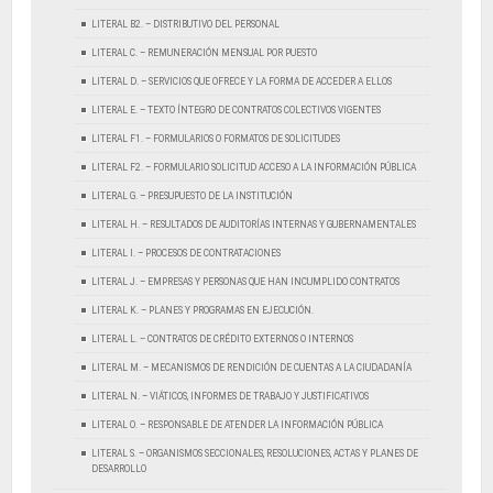
LITERAL B2. – DISTRIBUTIVO DEL PERSONAL
LITERAL C. – REMUNERACIÓN MENSUAL POR PUESTO
LITERAL D. – SERVICIOS QUE OFRECE Y LA FORMA DE ACCEDER A ELLOS
LITERAL E. – TEXTO ÍNTEGRO DE CONTRATOS COLECTIVOS VIGENTES
LITERAL F1. – FORMULARIOS O FORMATOS DE SOLICITUDES
LITERAL F2. – FORMULARIO SOLICITUD ACCESO A LA INFORMACIÓN PÚBLICA
LITERAL G. – PRESUPUESTO DE LA INSTITUCIÓN
LITERAL H. – RESULTADOS DE AUDITORÍAS INTERNAS Y GUBERNAMENTALES
LITERAL I. – PROCESOS DE CONTRATACIONES
LITERAL J. – EMPRESAS Y PERSONAS QUE HAN INCUMPLIDO CONTRATOS
LITERAL K. – PLANES Y PROGRAMAS EN EJECUCIÓN.
LITERAL L. – CONTRATOS DE CRÉDITO EXTERNOS O INTERNOS
LITERAL M. – MECANISMOS DE RENDICIÓN DE CUENTAS A LA CIUDADANÍA
LITERAL N. – VIÁTICOS, INFORMES DE TRABAJO Y JUSTIFICATIVOS
LITERAL O. – RESPONSABLE DE ATENDER LA INFORMACIÓN PÚBLICA
LITERAL S. – ORGANISMOS SECCIONALES, RESOLUCIONES, ACTAS Y PLANES DE
DESARROLLO