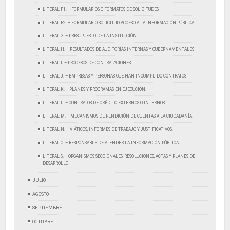
LITERAL F1. – FORMULARIOS O FORMATOS DE SOLICITUDES
LITERAL F2. – FORMULARIO SOLICITUD ACCESO A LA INFORMACIÓN PÚBLICA
LITERAL G. – PRESUPUESTO DE LA INSTITUCIÓN
LITERAL H. – RESULTADOS DE AUDITORÍAS INTERNAS Y GUBERNAMENTALES
LITERAL I. – PROCESOS DE CONTRATACIONES
LITERAL J. – EMPRESAS Y PERSONAS QUE HAN INCUMPLIDO CONTRATOS
LITERAL K. – PLANES Y PROGRAMAS EN EJECUCIÓN.
LITERAL L. – CONTRATOS DE CRÉDITO EXTERNOS O INTERNOS
LITERAL M. – MECANISMOS DE RENDICIÓN DE CUENTAS A LA CIUDADANÍA
LITERAL N. – VIÁTICOS, INFORMES DE TRABAJO Y JUSTIFICATIVOS.
LITERAL O. – RESPONSABLE DE ATENDER LA INFORMACIÓN PÚBLICA
LITERAL S. – ORGANISMOS SECCIONALES, RESOLUCIONES, ACTAS Y PLANES DE
DESARROLLO
JULIO
AGOSTO
SEPTIEMBRE
OCTUBRE