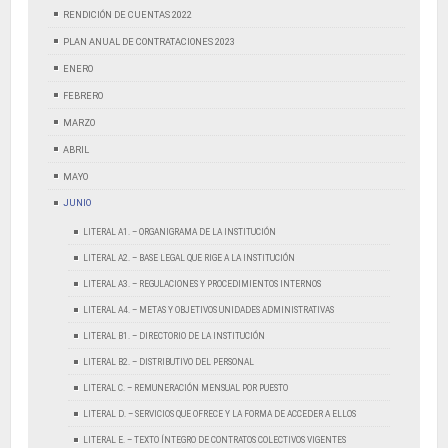
RENDICIÓN DE CUENTAS 2022
PLAN ANUAL DE CONTRATACIONES 2023
ENERO
FEBRERO
MARZO
ABRIL
MAYO
JUNIO
LITERAL A1. – ORGANIGRAMA DE LA INSTITUCIÓN
LITERAL A2. – BASE LEGAL QUE RIGE A LA INSTITUCIÓN
LITERAL A3. – REGULACIONES Y PROCEDIMIENTOS INTERNOS
LITERAL A4. – METAS Y OBJETIVOS UNIDADES ADMINISTRATIVAS
LITERAL B1. – DIRECTORIO DE LA INSTITUCIÓN
LITERAL B2. – DISTRIBUTIVO DEL PERSONAL
LITERAL C. – REMUNERACIÓN MENSUAL POR PUESTO
LITERAL D. – SERVICIOS QUE OFRECE Y LA FORMA DE ACCEDER A ELLOS
LITERAL E. – TEXTO ÍNTEGRO DE CONTRATOS COLECTIVOS VIGENTES