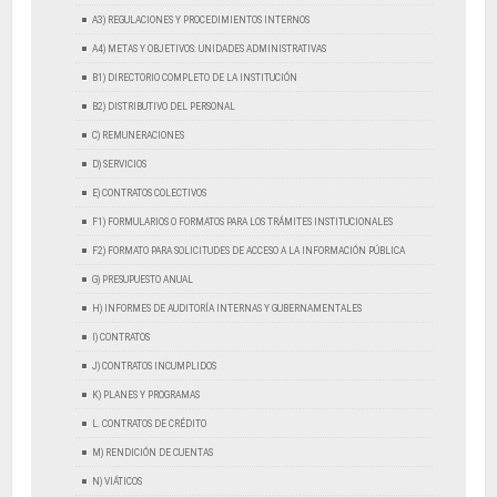
A3) REGULACIONES Y PROCEDIMIENTOS INTERNOS
A4) METAS Y OBJETIVOS: UNIDADES ADMINISTRATIVAS
B1) DIRECTORIO COMPLETO DE LA INSTITUCIÓN
B2) DISTRIBUTIVO DEL PERSONAL
C) REMUNERACIONES
D) SERVICIOS
E) CONTRATOS COLECTIVOS
F1) FORMULARIOS O FORMATOS PARA LOS TRÁMITES INSTITUCIONALES
F2) FORMATO PARA SOLICITUDES DE ACCESO A LA INFORMACIÓN PÚBLICA
G) PRESUPUESTO ANUAL
H) INFORMES DE AUDITORÍA INTERNAS Y GUBERNAMENTALES
I) CONTRATOS
J) CONTRATOS INCUMPLIDOS
K) PLANES Y PROGRAMAS
L. CONTRATOS DE CRÉDITO
M) RENDICIÓN DE CUENTAS
N) VIÁTICOS