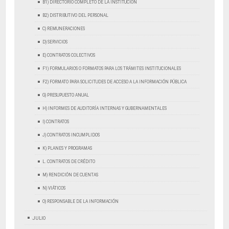
B1) DIRECTORIO COMPLETO DE LA INSTITUCIÓN
B2) DISTRIBUTIVO DEL PERSONAL
C) REMUNERACIONES
D) SERVICIOS
E) CONTRATOS COLECTIVOS
F1) FORMULARIOS O FORMATOS PARA LOS TRÁMITES INSTITUCIONALES
F2) FORMATO PARA SOLICITUDES DE ACCESO A LA INFORMACIÓN PÚBLICA
G) PRESUPUESTO ANUAL
H) INFORMES DE AUDITORÍA INTERNAS Y GUBERNAMENTALES
I) CONTRATOS
J) CONTRATOS INCUMPLIDOS
K) PLANES Y PROGRAMAS
L. CONTRATOS DE CRÉDITO
M) RENDICIÓN DE CUENTAS
N) VIÁTICOS
O) RESPONSABLE DE LA INFORMACIÓN
JULIO