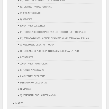
B1) DIRECTORIO COMPLETO DE LA INSTITUCIÓN
B2) DISTRIBUTIVO DEL PERSONAL
C) REMUNERACIONES
D) SERVICIOS
E) CONTRATOS COLECTIVOS
F1) FORMULARIOS O FORMATOS PARA LOS TRÁMITES INSTITUCIONALES
F2) FORMATO PARA SOLICITUDES DE ACCESO A LA INFORMACIÓN PÚBLICA
G) PRESUPUESTO DE LA INSTITUCION
H) INFORMES DE AUDITORÍA INTERNAS Y GUBERNAMENTALES
I) CONTRATOS
J) CONTRATOS INCUMPLIDOS
K) PLANES Y PROGRAMAS
L. CONTRATOS DE CRÉDITO
M) RENDICIÓN DE CUENTAS
N) VIÁTICOS
O) RESPONSABLE DE LA INFORMACIÓN
MARZO