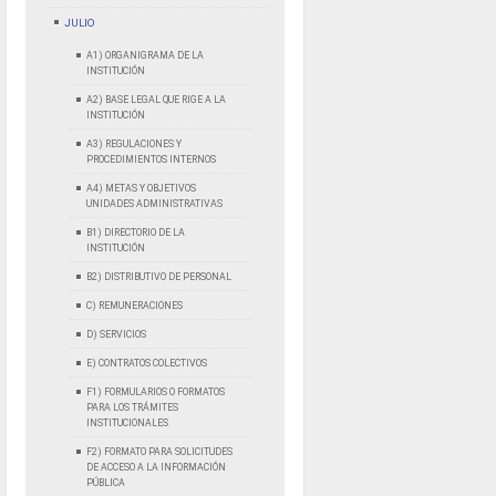
JULIO
A1) ORGANIGRAMA DE LA
INSTITUCIÓN
A2) BASE LEGAL QUE RIGE A LA
INSTITUCIÓN
A3) REGULACIONES Y
PROCEDIMIENTOS INTERNOS
A4) METAS Y OBJETIVOS
UNIDADES ADMINISTRATIVAS
B1) DIRECTORIO DE LA
INSTITUCIÓN
B2) DISTRIBUTIVO DE PERSONAL
C) REMUNERACIONES
D) SERVICIOS
E) CONTRATOS COLECTIVOS
F1) FORMULARIOS O FORMATOS
PARA LOS TRÁMITES
INSTITUCIONALES
F2) FORMATO PARA SOLICITUDES
DE ACCESO A LA INFORMACIÓN
PÚBLICA