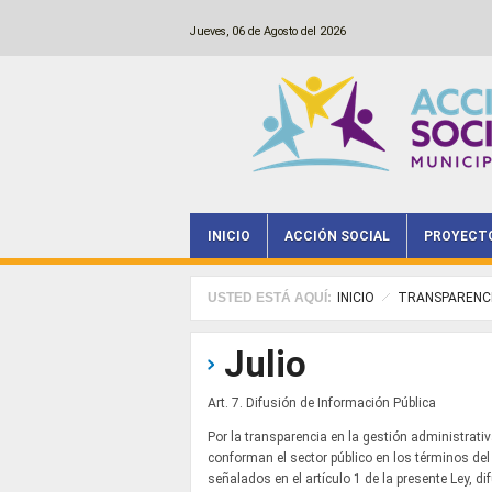
Pasar al contenido principal
Jueves, 06 de Agosto del 2026
INICIO
ACCIÓN SOCIAL
PROYECT
Main menu
USTED ESTÁ AQUÍ:
INICIO
TRANSPARENC
Julio
Art. 7. Difusión de Información Pública
Por la transparencia en la gestión administrati
conforman el sector público en los términos del
señalados en el artículo 1 de la presente Ley, d