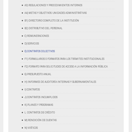
A3) REGULACIONES Y PROCEDIMIENTOS INTERNOS
A4) METAS Y OBJETIVOS: UNIDADES ADMINISTRATIVAS
B1) DIRECTORIO COMPLETO DE LA INSTITUCIÓN
B2) DISTRIBUTIVO DEL PERSONAL
C) REMUNERACIONES
D) SERVICIOS
E) CONTRATOS COLECTIVOS
F1) FORMULARIOS O FORMATOS PARA LOS TRÁMITES INSTITUCIONALES
F2) FORMATO PARA SOLICITUDES DE ACCESO A LA INFORMACIÓN PÚBLICA
G) PRESUPUESTO ANUAL
H) INFORMES DE AUDITORÍA INTERNAS Y GUBERNAMENTALES
I) CONTRATOS
J) CONTRATOS INCUMPLIDOS
K) PLANES Y PROGRAMAS
L. CONTRATOS DE CRÉDITO
M) RENDICIÓN DE CUENTAS
N) VIÁTICOS