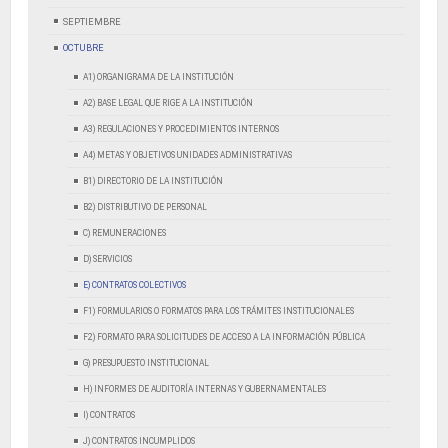
SEPTIEMBRE
OCTUBRE
A1) ORGANIGRAMA DE LA INSTITUCIÓN
A2) BASE LEGAL QUE RIGE A LA INSTITUCIÓN
A3) REGULACIONES Y PROCEDIMIENTOS INTERNOS
A4) METAS Y OBJETIVOS UNIDADES ADMINISTRATIVAS
B1) DIRECTORIO DE LA INSTITUCIÓN
B2) DISTRIBUTIVO DE PERSONAL
C) REMUNERACIONES
D) SERVICIOS
E) CONTRATOS COLECTIVOS
F1) FORMULARIOS O FORMATOS PARA LOS TRÁMITES INSTITUCIONALES
F2) FORMATO PARA SOLICITUDES DE ACCESO A LA INFORMACIÓN PÚBLICA
G) PRESUPUESTO INSTITUCIONAL
H) INFORMES DE AUDITORÍA INTERNAS Y GUBERNAMENTALES
I) CONTRATOS
J) CONTRATOS INCUMPLIDOS