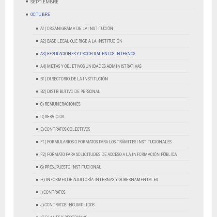
SEPTIEMBRE
OCTUBRE
A1) ORGANIGRAMA DE LA INSTITUCIÓN
A2) BASE LEGAL QUE RIGE A LA INSTITUCIÓN
A3) REGULACIONES Y PROCEDIMIENTOS INTERNOS
A4) METAS Y OBJETIVOS UNIDADES ADMINISTRATIVAS
B1) DIRECTORIO DE LA INSTITUCIÓN
B2) DISTRIBUTIVO DE PERSONAL
C) REMUNERACIONES
D) SERVICIOS
E) CONTRATOS COLECTIVOS
F1) FORMULARIOS O FORMATOS PARA LOS TRÁMITES INSTITUCIONALES
F2) FORMATO PARA SOLICITUDES DE ACCESO A LA INFORMACIÓN PÚBLICA
G) PRESUPUESTO INSTITUCIONAL
H) INFORMES DE AUDITORÍA INTERNAS Y GUBERNAMENTALES
I) CONTRATOS
J) CONTRATOS INCUMPLIDOS