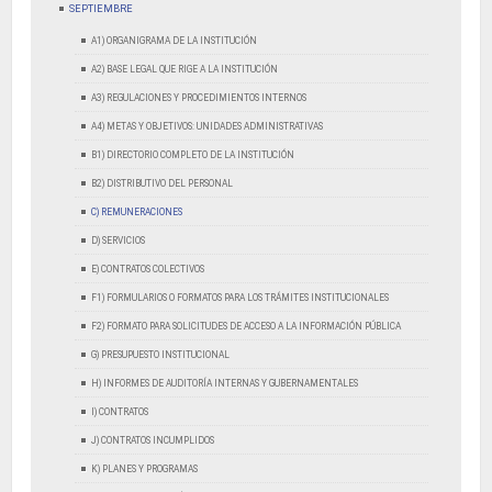
SEPTIEMBRE
A1) ORGANIGRAMA DE LA INSTITUCIÓN
A2) BASE LEGAL QUE RIGE A LA INSTITUCIÓN
A3) REGULACIONES Y PROCEDIMIENTOS INTERNOS
A4) METAS Y OBJETIVOS: UNIDADES ADMINISTRATIVAS
B1) DIRECTORIO COMPLETO DE LA INSTITUCIÓN
B2) DISTRIBUTIVO DEL PERSONAL
C) REMUNERACIONES
D) SERVICIOS
E) CONTRATOS COLECTIVOS
F1) FORMULARIOS O FORMATOS PARA LOS TRÁMITES INSTITUCIONALES
F2) FORMATO PARA SOLICITUDES DE ACCESO A LA INFORMACIÓN PÚBLICA
G) PRESUPUESTO INSTITUCIONAL
H) INFORMES DE AUDITORÍA INTERNAS Y GUBERNAMENTALES
I) CONTRATOS
J) CONTRATOS INCUMPLIDOS
K) PLANES Y PROGRAMAS