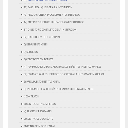
A1) ORGANIGRAMA DE LA INSTITUCIÓN
A2) BASE LEGAL QUE RIGE A LA INSTITUCIÓN
A3) REGULACIONES Y PROCEDIMIENTOS INTERNOS
A4) METAS Y OBJETIVOS: UNIDADES ADMINISTRATIVAS
B1) DIRECTORIO COMPLETO DE LA INSTITUCIÓN
B2) DISTRIBUTIVO DEL PERSONAL
C) REMUNERACIONES
D) SERVICIOS
E) CONTRATOS COLECTIVOS
F1) FORMULARIOS O FORMATOS PARA LOS TRÁMITES INSTITUCIONALES
F2) FORMATO PARA SOLICITUDES DE ACCESO A LA INFORMACIÓN PÚBLICA
G) PRESUPUESTO INSTITUCIONAL
H) INFORMES DE AUDITORÍA INTERNAS Y GUBERNAMENTALES
I) CONTRATOS
J) CONTRATOS INCUMPLIDOS
K) PLANES Y PROGRAMAS
L) CONTRATOS DE CRÉDITO
M) RENDICIÓN DE CUENTAS