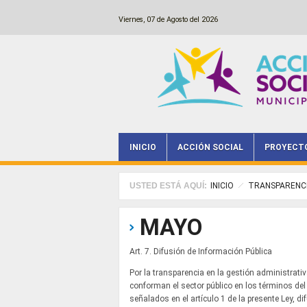
Pasar al contenido principal
Viernes, 07 de Agosto del 2026
INICIO
ACCIÓN SOCIAL
PROYECT
Main menu
USTED ESTÁ AQUÍ:
INICIO
TRANSPARENC
MAYO
Art. 7. Difusión de Información Pública
Por la transparencia en la gestión administrati
conforman el sector público en los términos del
señalados en el artículo 1 de la presente Ley, d