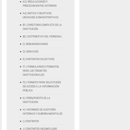
A3) REGULACIONES Y
PROCEDIMIENTOS INTERNOS
A4) METAS Y OBJETIVOS:
UNIDADES ADMINISTRATIVAS
B1) DIRECTORIO COMPLETO DE LA
INSTITUCIÓN
B2) DISTRIBUTIVO DEL PERSONAL
C) REMUNERACIONES
D) SERVICIOS
E) CONTRATOS COLECTIVOS
F1) FORMULARIOS O FORMATOS
PARA LOS TRÁMITES
INSTITUCIONALES
F2) FORMATO PARA SOLICITUDES
DE ACCESO A LA INFORMACIÓN
PÚBLICA
G) PRESUPUESTO DE LA
INSTITUCION
H) INFORMES DE AUDITORÍA
INTERNAS Y GUBERNAMENTALES
I) CONTRATOS
J) CONTRATOS INCUMPLIDOS