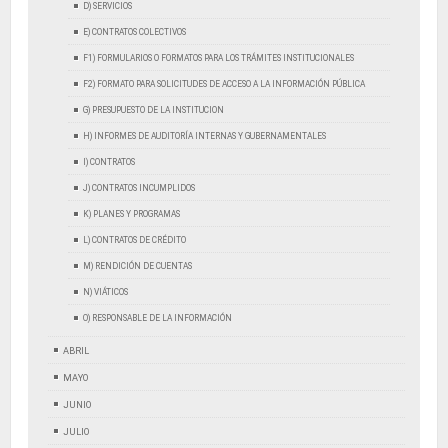
D) SERVICIOS
E) CONTRATOS COLECTIVOS
F1) FORMULARIOS O FORMATOS PARA LOS TRÁMITES INSTITUCIONALES
F2) FORMATO PARA SOLICITUDES DE ACCESO A LA INFORMACIÓN PÚBLICA
G) PRESUPUESTO DE LA INSTITUCION
H) INFORMES DE AUDITORÍA INTERNAS Y GUBERNAMENTALES
I) CONTRATOS
J) CONTRATOS INCUMPLIDOS
K) PLANES Y PROGRAMAS
L) CONTRATOS DE CRÉDITO
M) RENDICIÓN DE CUENTAS
N) VIÁTICOS
O) RESPONSABLE DE LA INFORMACIÓN
ABRIL
MAYO
JUNIO
JULIO