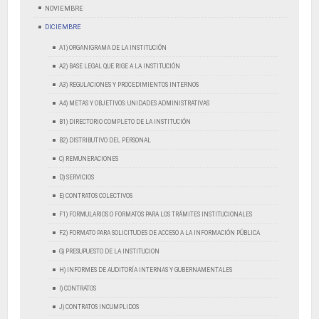
NOVIEMBRE
DICIEMBRE
A1) ORGANIGRAMA DE LA INSTITUCIÓN
A2) BASE LEGAL QUE RIGE A LA INSTITUCIÓN
A3) REGULACIONES Y PROCEDIMIENTOS INTERNOS
A4) METAS Y OBJETIVOS: UNIDADES ADMINISTRATIVAS
B1) DIRECTORIO COMPLETO DE LA INSTITUCIÓN
B2) DISTRIBUTIVO DEL PERSONAL
C) REMUNERACIONES
D) SERVICIOS
E) CONTRATOS COLECTIVOS
F1) FORMULARIOS O FORMATOS PARA LOS TRÁMITES INSTITUCIONALES
F2) FORMATO PARA SOLICITUDES DE ACCESO A LA INFORMACIÓN PÚBLICA
G) PRESUPUESTO DE LA INSTITUCION
H) INFORMES DE AUDITORÍA INTERNAS Y GUBERNAMENTALES
I) CONTRATOS
J) CONTRATOS INCUMPLIDOS