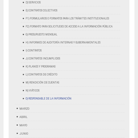
D) SERVICIOS
E) CONTRATOS COLECTIVOS
F1) FORMULARIOS O FORMATOS PARA LOS TRÁMITES INSTITUCIONALES
F2) FORMATO PARA SOLICITUDES DE ACCESO A LA INFORMACIÓN PÚBLICA
G) PRESUPUESTO MENSUAL
H) INFORMES DE AUDITORÍA INTERNAS Y GUBERNAMENTALES
I) CONTRATOS
J) CONTRATOS INCUMPLIDOS
K) PLANES Y PROGRAMAS
L) CONTRATOS DE CRÉDITO
M) RENDICIÓN DE CUENTAS
N) VIÁTICOS
O) RESPONSABLE DE LA INFORMACIÓN
MARZO
ABRIL
MAYO
JUNIO