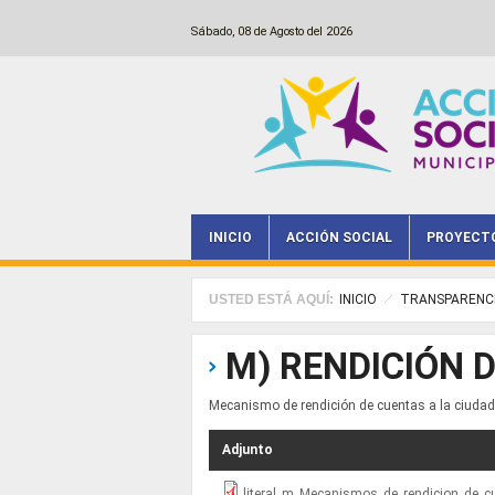
Pasar al contenido principal
Sábado, 08 de Agosto del 2026
INICIO
ACCIÓN SOCIAL
PROYECT
Main menu
USTED ESTÁ AQUÍ:
INICIO
TRANSPARENC
M) RENDICIÓN 
Mecanismo de rendición de cuentas a la ciudad
Adjunto
literal_m_Mecanismos_de_rendicion_de_c