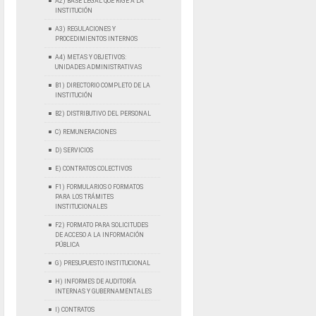
A2) BASE LEGAL QUE RIGE A LA
INSTITUCIÓN
A3) REGULACIONES Y
PROCEDIMIENTOS INTERNOS
A4) METAS Y OBJETIVOS:
UNIDADES ADMINISTRATIVAS
B1) DIRECTORIO COMPLETO DE LA
INSTITUCIÓN
B2) DISTRIBUTIVO DEL PERSONAL
C) REMUNERACIONES
D) SERVICIOS
E) CONTRATOS COLECTIVOS
F1) FORMULARIOS O FORMATOS
PARA LOS TRÁMITES
INSTITUCIONALES
F2) FORMATO PARA SOLICITUDES
DE ACCESO A LA INFORMACIÓN
PÚBLICA
G) PRESUPUESTO INSTITUCIONAL
H) INFORMES DE AUDITORÍA
INTERNAS Y GUBERNAMENTALES
I) CONTRATOS