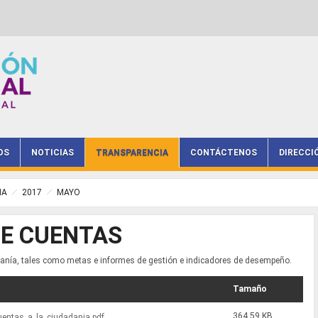
OS
NOTICIAS
TRANSPARENCIA
CONTÁCTENOS
DIRECCI
IA
2017
MAYO
DE CUENTAS
anía, tales como metas e informes de gestión e indicadores de desempeño.
Tamaño
364.59 KB
uentas_a_la_ciudadania.pdf