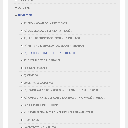
OCTUBRE
NOVIEMBRE
A1) ORGANIGRAMA DE LA INSTITUCIÓN
A2) BASE LEGAL QUE RIGE A LA INSTITUCIÓN
A3) REGULACIONES Y PROCEDIMIENTOS INTERNOS
A4) METAS Y OBJETIVOS: UNIDADES ADMINISTRATIVAS
B1) DIRECTORIO COMPLETO DE LA INSTITUCIÓN
B2) DISTRIBUTIVO DEL PERSONAL
C) REMUNERACIONES
D) SERVICIOS
E) CONTRATOS COLECTIVOS
F1) FORMULARIOS O FORMATOS PARA LOS TRÁMITES INSTITUCIONALES
F2) FORMATO PARA SOLICITUDES DE ACCESO A LA INFORMACIÓN PÚBLICA
G) PRESUPUESTO INSTITUCIONAL
H) INFORMES DE AUDITORÍA INTERNAS Y GUBERNAMENTALES
I) CONTRATOS
J) CONTRATOS INCUMPLIDOS