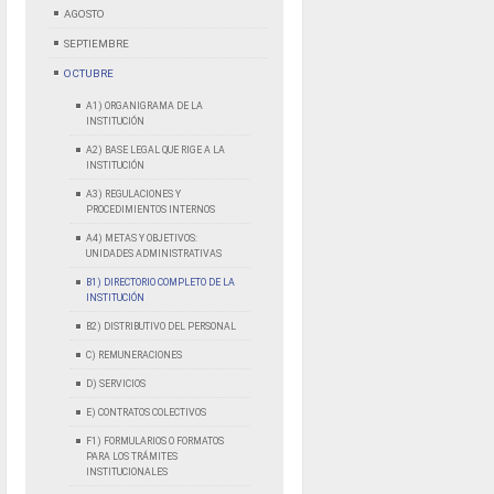
AGOSTO
SEPTIEMBRE
OCTUBRE
A1) ORGANIGRAMA DE LA
INSTITUCIÓN
A2) BASE LEGAL QUE RIGE A LA
INSTITUCIÓN
A3) REGULACIONES Y
PROCEDIMIENTOS INTERNOS
A4) METAS Y OBJETIVOS:
UNIDADES ADMINISTRATIVAS
B1) DIRECTORIO COMPLETO DE LA
INSTITUCIÓN
B2) DISTRIBUTIVO DEL PERSONAL
C) REMUNERACIONES
D) SERVICIOS
E) CONTRATOS COLECTIVOS
F1) FORMULARIOS O FORMATOS
PARA LOS TRÁMITES
INSTITUCIONALES