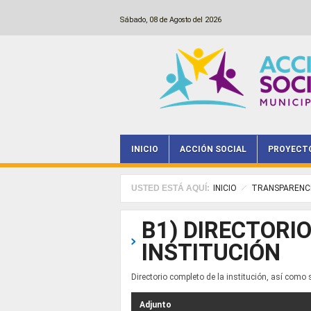
Pasar al contenido principal
Sábado, 08 de Agosto del 2026
INICIO
ACCIÓN SOCIAL
PROYECT
Main menu
USTED ESTÁ AQUÍ:
INICIO
TRANSPARENC
B1) DIRECTORI
INSTITUCIÓN
Directorio completo de la institución, así como 
Adjunto