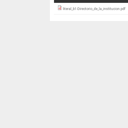
literal_b1-Directorio_de_la_institucion.pdf