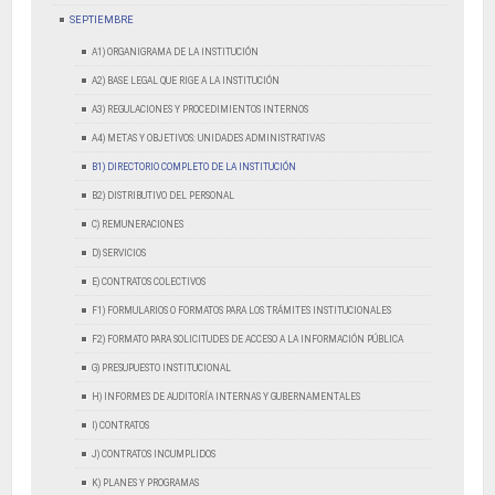
SEPTIEMBRE
A1) ORGANIGRAMA DE LA INSTITUCIÓN
A2) BASE LEGAL QUE RIGE A LA INSTITUCIÓN
A3) REGULACIONES Y PROCEDIMIENTOS INTERNOS
A4) METAS Y OBJETIVOS: UNIDADES ADMINISTRATIVAS
B1) DIRECTORIO COMPLETO DE LA INSTITUCIÓN
B2) DISTRIBUTIVO DEL PERSONAL
C) REMUNERACIONES
D) SERVICIOS
E) CONTRATOS COLECTIVOS
F1) FORMULARIOS O FORMATOS PARA LOS TRÁMITES INSTITUCIONALES
F2) FORMATO PARA SOLICITUDES DE ACCESO A LA INFORMACIÓN PÚBLICA
G) PRESUPUESTO INSTITUCIONAL
H) INFORMES DE AUDITORÍA INTERNAS Y GUBERNAMENTALES
I) CONTRATOS
J) CONTRATOS INCUMPLIDOS
K) PLANES Y PROGRAMAS