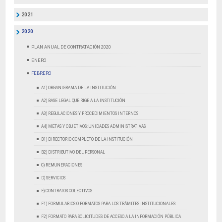
2021
2020
PLAN ANUAL DE CONTRATACIÓN 2020
ENERO
FEBRERO
A1) ORGANIGRAMA DE LA INSTITUCIÓN
A2) BASE LEGAL QUE RIGE A LA INSTITUCIÓN
A3) REGULACIONES Y PROCEDIMIENTOS INTERNOS
A4) METAS Y OBJETIVOS: UNIDADES ADMINISTRATIVAS
B1) DIRECTORIO COMPLETO DE LA INSTITUCIÓN
B2) DISTRIBUTIVO DEL PERSONAL
C) REMUNERACIONES
D) SERVICIOS
E) CONTRATOS COLECTIVOS
F1) FORMULARIOS O FORMATOS PARA LOS TRÁMITES INSTITUCIONALES
F2) FORMATO PARA SOLICITUDES DE ACCESO A LA INFORMACIÓN PÚBLICA