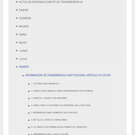
ACTAS DE SESIONES COMITÉ DE TRANSPARENCIA
ENERO
FEBRERO
MARZO
ABRIL
MAYO
JUNIO
JULIO
AGOSTO
INFORMACIÓN DE TRANSPARENCIA INSTITUCIONAL ARTÍCULO 19 LOTAIP
1.1 ESTRUCTURA ORGÁNICA
1.2 BASE LEGAL REGULACIONES PROCEDIMIENTOS INTERNOS
1.3 METAS Y OBJETIVOS UNIDADES
2. DIRECTORIO Y DISTRIBUTIVO PERSONAL DE LA ENTIDAD
3. REMUNERACIONES INGRESOS ADICIONALES
4. DETALLE LICENCIA COMISIONES
5.-22. SERVICIOS FORMULARIOS FORMATOS TRAMITES
6. PRESUPUESTO DE LA INSTITUCIÓN