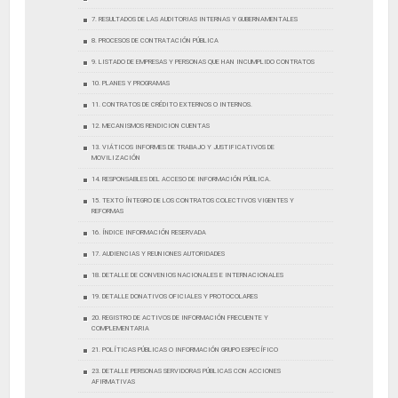
7. RESULTADOS DE LAS AUDITORIAS INTERNAS Y GUBERNAMENTALES
8. PROCESOS DE CONTRATACIÓN PÚBLICA
9. LISTADO DE EMPRESAS Y PERSONAS QUE HAN INCUMPLIDO CONTRATOS
10. PLANES Y PROGRAMAS
11. CONTRATOS DE CRÉDITO EXTERNOS O INTERNOS.
12. MECANISMOS RENDICION CUENTAS
13. VIÁTICOS INFORMES DE TRABAJO Y JUSTIFICATIVOS DE
MOVILIZACIÓN
14. RESPONSABLES DEL ACCESO DE INFORMACIÓN PÚBLICA.
15. TEXTO ÍNTEGRO DE LOS CONTRATOS COLECTIVOS VIGENTES Y
REFORMAS
16. ÍNDICE INFORMACIÓN RESERVADA
17. AUDIENCIAS Y REUNIONES AUTORIDADES
18. DETALLE DE CONVENIOS NACIONALES E INTERNACIONALES
19. DETALLE DONATIVOS OFICIALES Y PROTOCOLARES
20. REGISTRO DE ACTIVOS DE INFORMACIÓN FRECUENTE Y
COMPLEMENTARIA
21. POLÍTICAS PÚBLICAS O INFORMACIÓN GRUPO ESPECÍFICO
23. DETALLE PERSONAS SERVIDORAS PÚBLICAS CON ACCIONES
AFIRMATIVAS