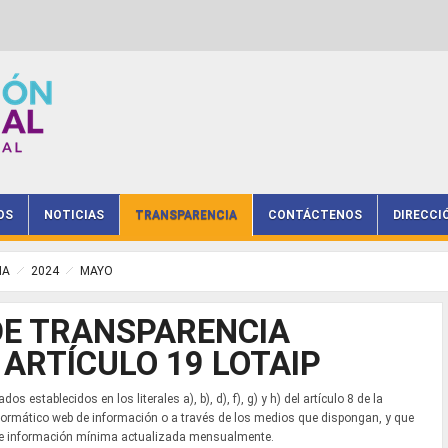
OS
NOTICIAS
TRANSPARENCIA
CONTÁCTENOS
DIRECCI
IA
2024
MAYO
DE TRANSPARENCIA
 ARTÍCULO 19 LOTAIP
s establecidos en los literales a), b), d), f), g) y h) del artículo 8 de la
informático web de información o a través de los medios que dispongan, y que
nte información mínima actualizada mensualmente.