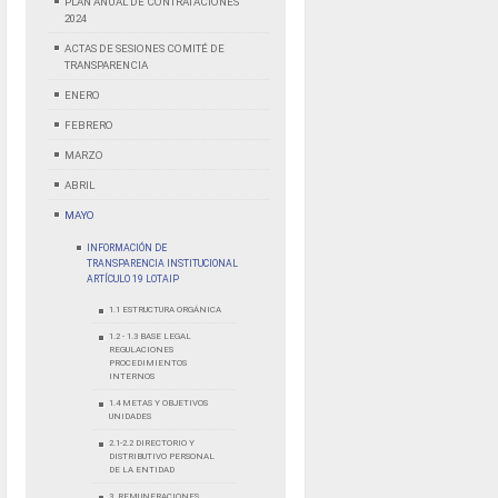
PLAN ANUAL DE CONTRATACIONES
2024
ACTAS DE SESIONES COMITÉ DE
TRANSPARENCIA
ENERO
FEBRERO
MARZO
ABRIL
MAYO
INFORMACIÓN DE
TRANSPARENCIA INSTITUCIONAL
ARTÍCULO 19 LOTAIP
1.1 ESTRUCTURA ORGÁNICA
1.2 - 1.3 BASE LEGAL
REGULACIONES
PROCEDIMIENTOS
INTERNOS
1.4 METAS Y OBJETIVOS
UNIDADES
2.1-2.2 DIRECTORIO Y
DISTRIBUTIVO PERSONAL
DE LA ENTIDAD
3. REMUNERACIONES