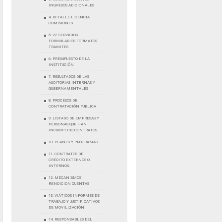
INGRESOS ADICIONALES
4. DETALLE LICENCIA
COMISIONES
5.-22. SERVICIOS
FORMULARIOS FORMATOS
TRAMITES
6. PRESUPUESTO DE LA
INSTITUCIÓN
7. RESULTADOS DE LAS
AUDITORIAS INTERNAS Y
GUBERNAMENTALES
8. PROCESOS DE
CONTRATACIÓN PÚBLICA
9. LISTADO DE EMPRESAS Y
PERSONAS QUE HAN
INCUMPLIDO CONTRATOS
10. PLANES Y PROGRAMAS
11. CONTRATOS DE
CRÉDITO EXTERNOS O
INTERNOS.
12. MECANISMOS
RENDICION CUENTAS
13. VIÁTICOS INFORMES DE
TRABAJO Y JUSTIFICATIVOS
DE MOVILIZACIÓN
14. RESPONSABLES DEL