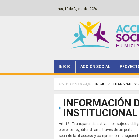
Pasar al contenido principal
Lunes, 10 de Agosto del 2026
INICIO
ACCIÓN SOCIAL
PROYECT
Main menu
USTED ESTÁ AQUÍ:
INICIO
TRANSPARENC
INFORMACIÓN 
INSTITUCIONAL
Art. 19.-Transparencia activa. Los sujetos obligado
presente Ley, difundirán a través de un portal 
sean de fácil acceso y comprensión, la siguie