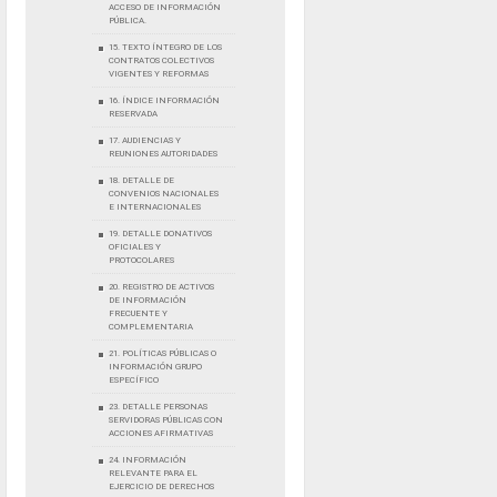
ACCESO DE INFORMACIÓN
PÚBLICA.
15. TEXTO ÍNTEGRO DE LOS
CONTRATOS COLECTIVOS
VIGENTES Y REFORMAS
16. ÍNDICE INFORMACIÓN
RESERVADA
17. AUDIENCIAS Y
REUNIONES AUTORIDADES
18. DETALLE DE
CONVENIOS NACIONALES
E INTERNACIONALES
19. DETALLE DONATIVOS
OFICIALES Y
PROTOCOLARES
20. REGISTRO DE ACTIVOS
DE INFORMACIÓN
FRECUENTE Y
COMPLEMENTARIA
21. POLÍTICAS PÚBLICAS O
INFORMACIÓN GRUPO
ESPECÍFICO
23. DETALLE PERSONAS
SERVIDORAS PÚBLICAS CON
ACCIONES AFIRMATIVAS
24. INFORMACIÓN
RELEVANTE PARA EL
EJERCICIO DE DERECHOS