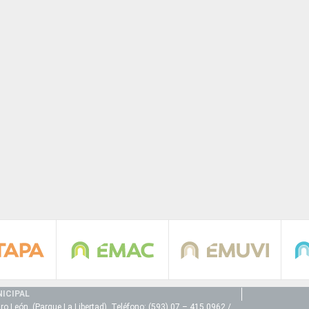
ICIPAL
ro León (Parque La Libertad) Teléfono: (593) 07 – 415 0962 /