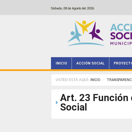
Pasar al contenido principal
Sábado, 08 de Agosto del 2026
INICIO
ACCIÓN SOCIAL
PROYECT
Main menu
USTED ESTÁ AQUÍ:
INICIO
TRANSPARENC
Art. 23 Función
Social