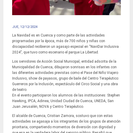
JUE, 12/12/2024
La Navidad es en Cuenca y como parte de las actividades
programadas por la época, más de 700 niños y niñas con
discapacidad recibieron un agasajo especial en “NaviDar Inclusiva
2024”, que tuvo como escenario el parque La Libertad.
Los servidores de Acción Social Municipal, entidad adscrita de la
Municipalidad de Cuenca, dibujaron sonrisas en los infantes con
las diferentes actividades previstas como el Pase del Niño Viajero
Inclusivo, show de payasos, grupo de baile del Centro Terapéutico:
Guerreros por la Inclusión, espectáculo del Circo Social y una obra
de teatro.
En el evento participaron los alumnos de las instituciones: Stephen
Hawking, IPCA, Adinea, Unidad Ciudad de Cuenca, UNEDA, San
Juan Jerusalén, NOVA y Centro Terapéutico.
El alcalde de Cuenca, Cristian Zamora, sostuvo que con estas
actividades se agasaja a los integrantes de los grupos de atención
prioritaria, compartiendo momentos de diversión con dignidad y
que esa es la verdadera labor del servicio público. Resaltó que