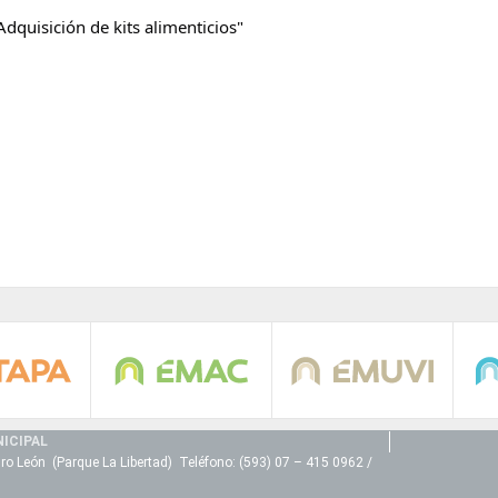
Adquisición de kits alimenticios"
ICIPAL
ro León (Parque La Libertad) Teléfono: (593) 07 – 415 0962 /